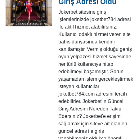
Giriş Adresi Oldu
Jokerbet sitesine giriş
işlemlerinizde joketbet784 adresi
ile aktif hizmet alabilirsiniz.
Kullanıcı odaklı hizmet veren site
bahis dünyasında kendini
kanıtlamıştır. Vermiş olduğu geniş
oyun yelpazesi hizmet sayesinde
her türlü kullanıcıya hitap
edebilmeyi başarmıştır. Sorun
yaşamadan işlem gerçekleştirmek
isteyen kullanıcılar
joketbet784.com adresini tercih
edebilirler. Jokerbet'in Güncel
Giriş Adresini Nereden Takip
Edersiniz? Jokerbet'e erişim
sağlamak için siteye ait olan en
güncel adres ile giriş
yapabilmeniz oldukça önemli.