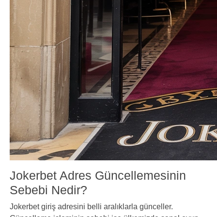
Jokerbet Adres Güncellemesinin
Sebebi Nedir?
Jokerbet giriş adresini belli aralıklarla günceller.