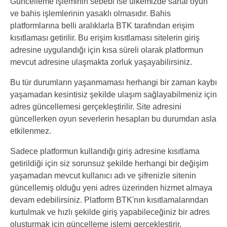
Güncelleme işleminin sebebi ise ülkemizde sanal oyun
ve bahis işlemlerinin yasaklı olmasıdır. Bahis
platformlarına belli aralıklarla BTK tarafından erişim
kısıtlaması getirilir. Bu erişim kısıtlaması sitelerin giriş
adresine uygulandığı için kısa süreli olarak platformun
mevcut adresine ulaşmakta zorluk yaşayabilirsiniz.
Bu tür durumların yaşanmaması herhangi bir zaman kaybı
yaşamadan kesintisiz şekilde ulaşım sağlayabilmeniz için
adres güncellemesi gerçekleştirilir. Site adresini
güncellerken oyun severlerin hesapları bu durumdan asla
etkilenmez.
Sadece platformun kullandığı giriş adresine kısıtlama
getirildiği için siz sorunsuz şekilde herhangi bir değişim
yaşamadan mevcut kullanıcı adı ve şifrenizle sitenin
güncellemiş olduğu yeni adres üzerinden hizmet almaya
devam edebilirsiniz. Platform BTK'nın kısıtlamalarından
kurtulmak ve hızlı şekilde giriş yapabileceğiniz bir adres
oluşturmak için güncelleme işlemi gerçekleştirir.