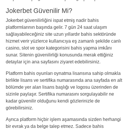
Jokerbet Güvenilir Mi?
Jokerbet güvenilirliğini ispat etmiş nadir bahis
platformlarının başında gelir. 7 gün 24 saat ulaşım
sağlayabileceğiniz site uzun yıllardır bahis sektöründe
hizmet verir yüzlerce kullanıcıya eş zamanlı şekilde canlı
casino, slot ve spor kategorisini bahis yapma imkânı
sunar. Sitenin güvenilirliği konusunda merak ettiğiniz
detaylar için ana sayfasını ziyaret edebilirsiniz.
Platform bahis oyunları oynatma lisansına sahip olmakla
birlikte lisans ve sertifika numarasında ana sayfada en alt
bölümde yer alan lisans başlığı ve logosu üzerinden de
sizinle paylaşır. Sertifika numarasını sorgulayabilir ne
kadar güvenilir olduğunu kendi gözlerinizle de
görebilirsiniz.
Ayrıca platform hiçbir işlem aşamasında sizden herhangi
bir evrak ya da belge talep etmez. Sadece bahis