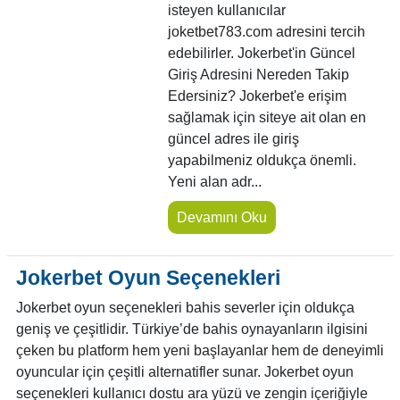
isteyen kullanıcılar
joketbet783.com adresini tercih
edebilirler. Jokerbet'in Güncel
Giriş Adresini Nereden Takip
Edersiniz? Jokerbet'e erişim
sağlamak için siteye ait olan en
güncel adres ile giriş
yapabilmeniz oldukça önemli.
Yeni alan adr...
Devamını Oku
Jokerbet Oyun Seçenekleri
Jokerbet oyun seçenekleri bahis severler için oldukça
geniş ve çeşitlidir. Türkiye’de bahis oynayanların ilgisini
çeken bu platform hem yeni başlayanlar hem de deneyimli
oyuncular için çeşitli alternatifler sunar. Jokerbet oyun
seçenekleri kullanıcı dostu ara yüzü ve zengin içeriğiyle