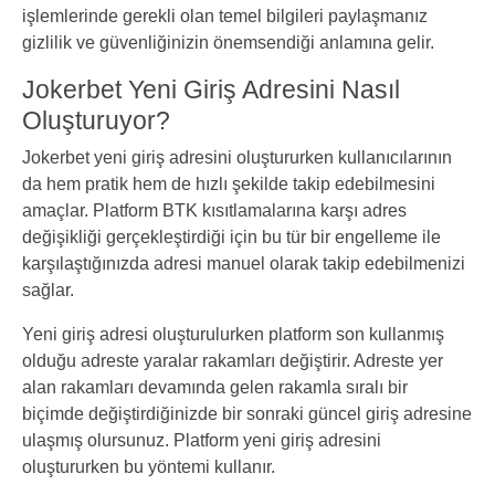
işlemlerinde gerekli olan temel bilgileri paylaşmanız
gizlilik ve güvenliğinizin önemsendiği anlamına gelir.
Jokerbet Yeni Giriş Adresini Nasıl
Oluşturuyor?
Jokerbet yeni giriş adresini oluştururken kullanıcılarının
da hem pratik hem de hızlı şekilde takip edebilmesini
amaçlar. Platform BTK kısıtlamalarına karşı adres
değişikliği gerçekleştirdiği için bu tür bir engelleme ile
karşılaştığınızda adresi manuel olarak takip edebilmenizi
sağlar.
Yeni giriş adresi oluşturulurken platform son kullanmış
olduğu adreste yaralar rakamları değiştirir. Adreste yer
alan rakamları devamında gelen rakamla sıralı bir
biçimde değiştirdiğinizde bir sonraki güncel giriş adresine
ulaşmış olursunuz. Platform yeni giriş adresini
oluştururken bu yöntemi kullanır.