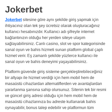
Jokerbet
Jokerbet
sitesine göre aynı şekilde giriş yapmak için
ihtiyacınız olan tek şey ücretsiz olarak oluşturacağınız
kullanıcı hesabınızdır. Kullanıcı adı şifreyle internet
bağlantınızın olduğu her yerden siteye ulaşım
sağlayabilirsiniz. Canlı casino, slot ve spor kategorisinde
sanal oyun ve bahis hizmeti sunan platform global çaplı
hizmet verir. Eş zamanlı şekilde yüzlerce kullanıcı ile
sanal oyun ve bahis deneyimi yaşayabilirsiniz.
Platform güvende giriş sisteme gerçekleştirebileceğiniz
bir altyapı ile hizmet verdiği için hem mobil hem de
masaüstü cihazlardan alternatiflerden ve avantajlardan
yararlanma şansına sahip olursunuz. Sitenin tek bir resmi
ve güncel giriş adresi olduğu için hem mobil hem de
masaüstü cihazlarınıza bu adreste kullanarak bahis
oynayabilir, bonus talep edebilir ve platformun tüm