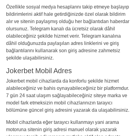
Özellikle sosyal medya hesaplarını takip etmeye başlayıp
bildirimlerini aktif hale getirdiğinizde özel olarak bildirim
alır ve sitenin paylaşmış olduğu her bağlantıdan haberdar
olursunuz. Telegram kanalı da ücretsiz olarak dâhil
olabileceğiniz şekilde hizmet verir. Telegram kanalına
dâhil olduğunuzda paylaşılan adres linklerini ve giriş
bağlantılarını kullanarak son giriş adresine zahmetsiz
şekilde ulaşabilirsiniz.
Jokerbet Mobil Adres
Jokerbet mobil cihazlarda da konforlu şekilde hizmet
alabileceğiniz ve bahis oynayabileceğiniz bir platformdur.
7 gün 24 saat ulaşım sağlayabileceğiniz siteye marka ve
model fark etmeksizin mobil cihazlarınızın tarayıcı
bölümüne güncel giriş adresini yazarak da ulaşabilirsiniz.
Mobil cihazlarda eğer tarayıcı kullanmayı yani arama
motoruna sitenin giriş adresi manuel olarak yazarak