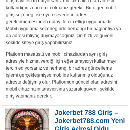
ulaşmayı tercih ediyorsanız mutlaka aktif olan adreste
kullandığınızdan emin olmanız gerekir. Bir diğer mobil
giriş seçeneği ise oyun severlerin adres
gerektirmemesinden dolayı tercih ettiği uygulamadır.
Mobil uygulama seçeneğinde herhangi bir bağlantıya ya
da adresi ihtiyaç duymayacağınız için hızlı ve güvenli
şekilde siteye giriş yapabilirsiniz.
Platform masaüstü ve mobil cihazlardan aynı giriş
adresiyle hizmet verdiği için eğer tarayıcıyı kullanmayı
tercih ediyorsanız ve herhangi bir adres güncelleme
işlemi gerçekleşmişse mobilde kullanmış olduğunuz
adreste değişmiş olur. Platformun güncel olan adresini
mobil cihazınızın tarayıcısına yazarak güvenli şekilde
giriş yapmanız gerekir.
Jokerbet 788 Giriş –
Jokerbet788.com Yeni
Giriş Adresi Oldu