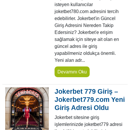
isteyen kullanıcılar
joketbet780.com adresini tercih
edebilirler. Jokerbet'in Güncel
Giriş Adresini Nereden Takip
Edersiniz? Jokerbet'e erişim
sağlamak için siteye ait olan en
güncel adres ile giriş
yapabilmeniz oldukça önemli.
Yeni alan adr...
Devamını Oku
Jokerbet 779 Giriş –
Jokerbet779.com Yeni
Giriş Adresi Oldu
Jokerbet sitesine giriş
işlemlerinizde joketbet779 adresi