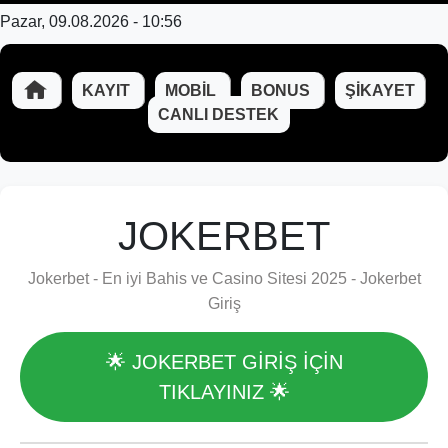
Pazar, 09.08.2026 - 10:56
KAYIT
MOBIL
BONUS
ŞIKAYET
CANLI DESTEK
JOKERBET
Jokerbet - En iyi Bahis ve Casino Sitesi 2025 - Jokerbet
Giriş
🌟 JOKERBET GİRİŞ İÇİN
TIKLAYINIZ 🌟